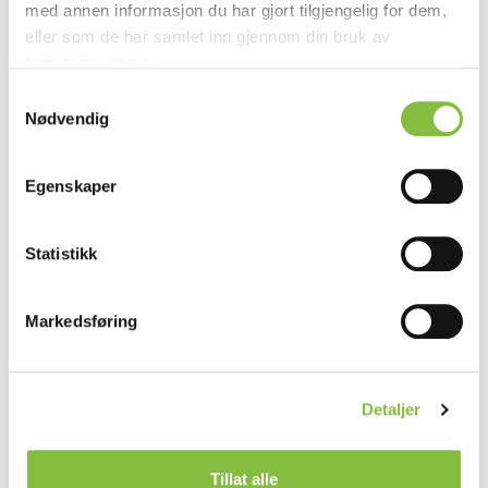
med annen informasjon du har gjort tilgjengelig for dem,
eller som de har samlet inn gjennom din bruk av
tjenestene deres.
Samtykkevalg
Nødvendig
Egenskaper
Statistikk
Markedsføring
Detaljer
Spill av video
Tillat alle