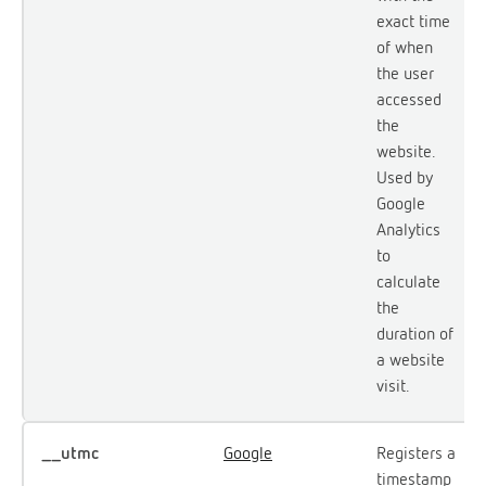
exact time
of when
the user
accessed
the
website.
Used by
Google
Analytics
to
calculate
the
duration of
a website
visit.
__utmc
Google
Registers a
timestamp