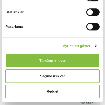
for the
website
İstatistikler
owner.
Pazarlama
_hjSession_#
Hotjar
Collects
statistics
on the
Ayrıntıları göster
visitor's
visits to
the
Tümüne izin ver
website,
such as the
number of
Seçime izin ver
visits,
average
Reddet
time spent
on the
website