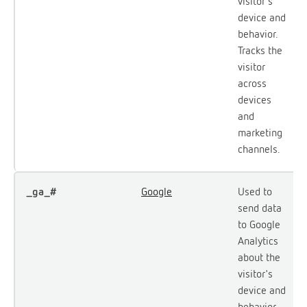
visitor's
device and
behavior.
Tracks the
visitor
across
devices
and
marketing
channels.
_ga_#
Google
Used to
send data
to Google
Analytics
about the
visitor's
device and
behavior.