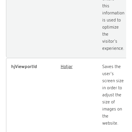
this
information
is used to
optimize
the
visitor's
experience.
hjViewportId
Hotjar
Saves the
user's
screen size
in order to
adjust the
size of
images on
the
website.