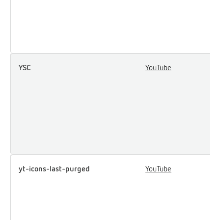
p
i
Y
v
YSC
YouTube
R
u
k
o
f
t
s
yt-icons-last-purged
YouTube
N
t
i
a
f