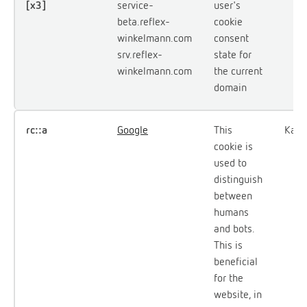
[x3]
service-
user's
beta.reflex-
cookie
winkelmann.com
consent
srv.reflex-
state for
winkelmann.com
the current
domain
rc::a
Google
This
Kalıc
cookie is
used to
distinguish
between
humans
and bots.
This is
beneficial
for the
website, in