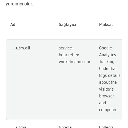
yardımcı olur.
Adı
Sağlayıcı
Maksat
__utm.gif
service-
Google
beta.reflex-
Analytics
winkelmann.com
Tracking
Code that
logs details
about the
visitor's
browser
and
computer.
__utma
Google
Collects