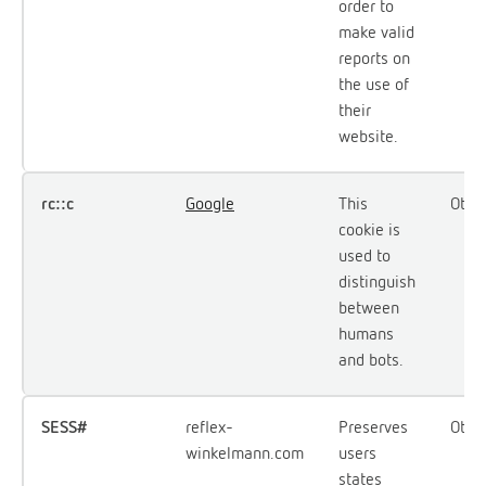
order to
make valid
reports on
the use of
their
website.
rc::c
Google
This
Otur
cookie is
used to
distinguish
between
humans
and bots.
SESS#
reflex-
Preserves
Otur
winkelmann.com
users
states