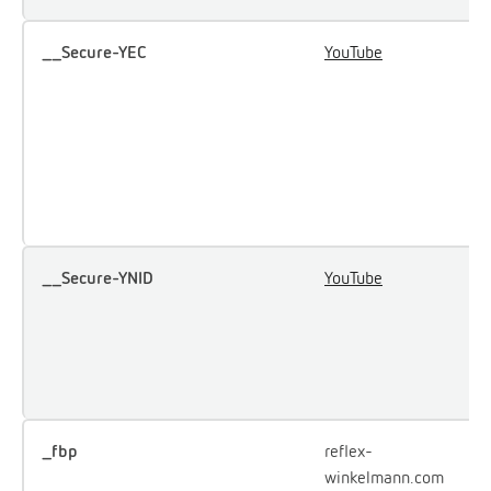
__Secure-YEC
YouTube
S
u
p
p
u
e
Y
__Secure-YNID
YouTube
U
u
i
e
c
_fbp
reflex-
U
winkelmann.com
F