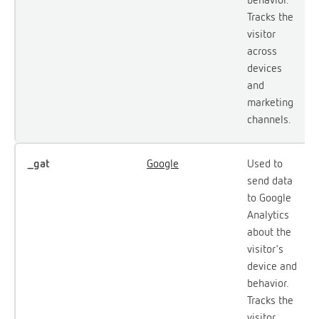
Tracks the
visitor
across
devices
and
marketing
channels.
_gat
Google
Used to
send data
to Google
Analytics
about the
visitor's
device and
behavior.
Tracks the
visitor