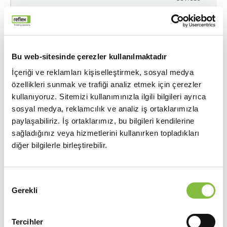
and
marketing
channels.
Bu web-sitesinde çerezler kullanılmaktadır
_hjCookieTest
Hotjar
Collects
İçeriği ve reklamları kişiselleştirmek, sosyal medya
data on the
özellikleri sunmak ve trafiği analiz etmek için çerezler
user’s
kullanıyoruz. Sitemizi kullanımınızla ilgili bilgileri ayrıca
navigation
sosyal medya, reklamcılık ve analiz iş ortaklarımızla
and
paylaşabiliriz. İş ortaklarımız, bu bilgileri kendilerine
behavior
sağladığınız veya hizmetlerini kullanırken topladıkları
on the
diğer bilgilerle birleştirebilir.
website.
This is
used to
Onay
compile
Gerekli
Seçimi
statistical
reports and
Tercihler
heatmaps