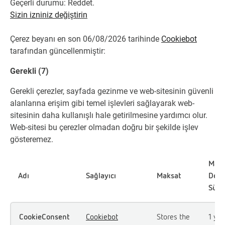
Geçerli durumu: Reddet.
Sizin izniniz değiştirin
Çerez beyanı en son 06/08/2026 tarihinde
Cookiebot
tarafından güncellenmiştir:
Gerekli (7)
Gerekli çerezler, sayfada gezinme ve web-sitesinin güvenli
alanlarına erişim gibi temel işlevleri sağlayarak web-
sitesinin daha kullanışlı hale getirilmesine yardımcı olur.
Web-sitesi bu çerezler olmadan doğru bir şekilde işlev
gösteremez.
Mak
Adı
Sağlayıcı
Maksat
Dep
Süre
CookieConsent
Cookiebot
Stores the
1 yıl