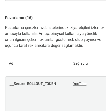
Pazarlama (16)
Pazarlama çerezleri web-sitelerindeki ziyaretçileri izlemek
amacıyla kullanılır. Amaç, bireysel kullanıcıya yönelik
onun ilgisini çeken reklamlar göstermek olup yayıncı ve
üçüncü taraf reklamcılara değer sağlamaktır.
Adı
Sağlayıcı
M
__Secure-ROLLOUT_TOKEN
YouTube
U
u
i
e
c