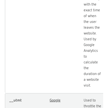
with the
exact time
of when
the user
leaves the
website.
Used by
Google
Analytics
to
calculate
the
duration of
a website
visit.
__utmt
Google
Used to
throttle the