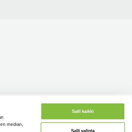
Salli kaikki
an
sen median,
Salli valinta