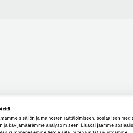
teitä
mamme sisällön ja mainosten räätälöimiseen, sosiaalisen medi
n ja kävijämäärämme analysoimiseen. Lisäksi jaamme sosiaali
alan kumppaneillemme tietoja siitä, miten käytät sivustoamme.