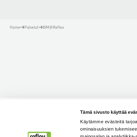
Home
Palvelut
BIM@Reflex
Tämä sivusto käyttää eväs
Käytämme evästeitä tarjoa
ominaisuuksien tukemisee
mainosalan ja analytiikka-