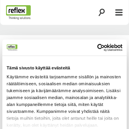
Avaa haku
Avaa 
Kotisivu
Tämä sivusto käyttää evästeitä
Käytämme evästeitä tarjoamamme sisällön ja mainosten
räätälöimiseen, sosiaalisen median ominaisuuksien
tukemiseen ja kävijämäärämme analysoimiseen. Lisäksi
jaamme sosiaalisen median, mainosalan ja analytiikka-
alan kumppaneillemme tietoja siitä, miten käytät
sivustoamme. Kumppanimme voivat yhdistää näitä
tietoja muihin tietoihin, joita olet antanut heille tai joita on
kerätty, kun olet käyttänyt heidän palvelujaan.