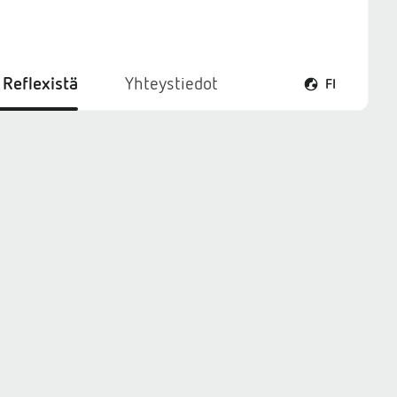
 Reflexistä
Yhteystiedot
FI
Avaa kielivalikk