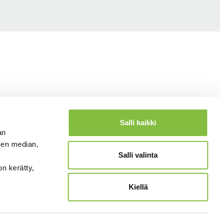
Salli kaikki
an
sen median,
Salli valinta
on kerätty,
Kiellä