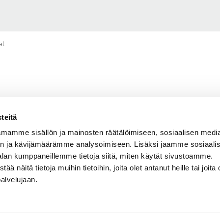
at
me ja päivämäärät
teitä
mamme sisällön ja mainosten räätälöimiseen, sosiaalisen medi
n ja kävijämäärämme analysoimiseen. Lisäksi jaamme sosiaali
alan kumppaneillemme tietoja siitä, miten käytät sivustoamme.
näitä tietoja muihin tietoihin, joita olet antanut heille tai joita 
palvelujaan.