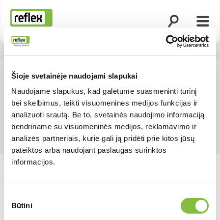
Atidaryti paie
Atida
Pradžios tinklapis
Šioje svetainėje naudojami slapukai
Naudojame slapukus, kad galėtume suasmeninti turinį
bei skelbimus, teikti visuomeninės medijos funkcijas ir
analizuoti srautą. Be to, svetainės naudojimo informaciją
bendriname su visuomeninės medijos, reklamavimo ir
analizės partneriais, kurie gali ją pridėti prie kitos jūsų
pateiktos arba naudojant paslaugas surinktos
informacijos.
Sutikimo
Būtini
pasirinkimas