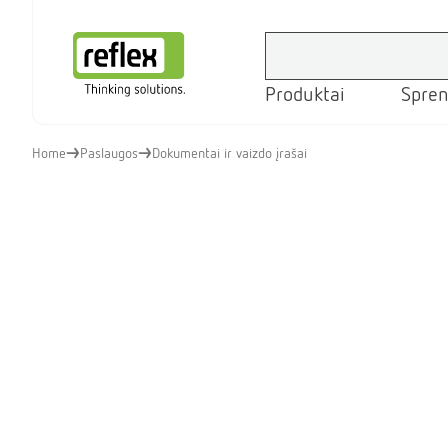
Produktai
Spren
Pradžios tinklapis
Home
Paslaugos
Dokumentai ir vaizdo įrašai