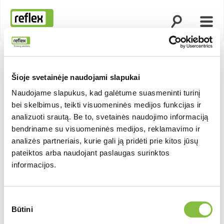
Atidaryti paie
Atida
Pradžios tinklapis
Šioje svetainėje naudojami slapukai
Naudojame slapukus, kad galėtume suasmeninti turinį
bei skelbimus, teikti visuomeninės medijos funkcijas ir
analizuoti srautą. Be to, svetainės naudojimo informaciją
bendriname su visuomeninės medijos, reklamavimo ir
analizės partneriais, kurie gali ją pridėti prie kitos jūsų
pateiktos arba naudojant paslaugas surinktos
informacijos.
Sutikimo
Būtini
pasirinkimas