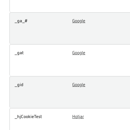
_ga_#
Google
_gat
Google
_gid
Google
_hjCookieTest
Hotjar