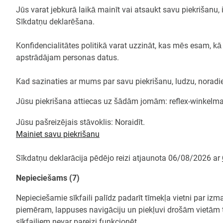
Jūs varat jebkurā laikā mainīt vai atsaukt savu piekrišanu
Sīkdatņu deklarēšana.
Konfidencialitātes politikā varat uzzināt, kas mēs esam, k
apstrādājam personas datus.
Kad sazinaties ar mums par savu piekrišanu, ludzu, noradi
Jūsu piekrišana attiecas uz šādām jomām: reflex-winkel
Jūsu pašreizējais stāvoklis: Noraidīt.
Mainiet savu piekrišanu
Sīkdatņu deklarācija pēdējo reizi atjaunota 06/08/2026 ar
Nepieciešams (7)
Nepieciešamie sīkfaili palīdz padarīt tīmekļa vietni par i
piemēram, lappuses navigāciju un piekļuvi drošām vietām t
sīkfailiem nevar pareizi funkcionēt.