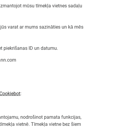
, izmantojot mūsu tīmekļa vietnes sadaļu
ā jūs varat ar mums sazināties un kā mēs
et piekrišanas ID un datumu.
mann.com
Cookiebot
:
zmantojamu, nodrošinot pamata funkcijas,
īmekļa vietnē. Tīmekļa vietne bez šiem