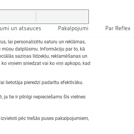
jumi un atsauces
Pakalpojumi
Par Reflex
us, lai personalizētu saturu un reklāmas,
u mūsu datplūsmu. Informāciju par to, kā
ociālās saziņas līdzekļu, reklamēšanas un
u, ko viņiem sniedzat vai ko viņi apkopo, kad
lai lietotāja pieredzi padarītu efektīvāku.
ja tie ir pilnīgi nepieciešams šīs vietnes
k izvietoti pēc trešās puses pakalpojumiem,