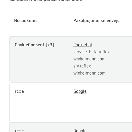
Nosaukums
Pakalpojumu sniedzējs
CookieConsent [x3]
Cookiebot
service-beta.reflex-
winkelmann.com
srv.reflex-
winkelmann.com
rc::a
Google
rc::c
Google