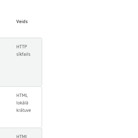
Veids
HTTP
sīkfails
HTML
lokālā
krātuve
HTML