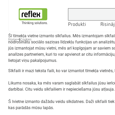
Produkti
Risinā
Mājas lapa
Šī tīmekļa vietne izmanto sīkfailus. Mēs izmantojam sīkfail
Home
Cookies
nodrošinātu sociālo saziņas līdzekļu funkcijas un analizēt
jūs izmantojat mūsu vietni, mēs arī kopīgojam ar saviem s
analīzes partneriem, kuri to var apvienot ar citu informācij
lietojat viņu pakalpojumus.
Sīkfaili ir mazi teksta faili, ko var izmantot tīmekļa vietnēs, 
Likums nosaka, ka mēs varam saglabāt sīkfailus jūsu ierīcē, 
darbībai. Citu veidu sīkfailiem ir nepieciešama jūsu atļauja.
Š īvietne izmanto dažādu veidu sīkdatnes. Daži sīkfaili tie
kas parādās mūsu lapās.