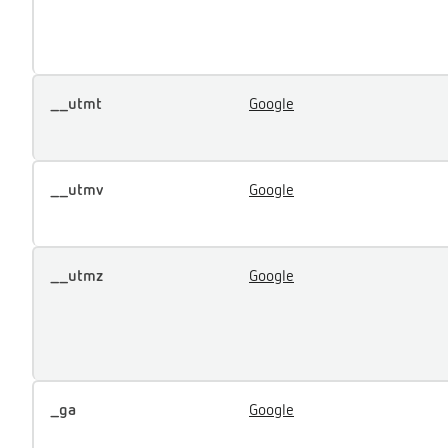
__utmt
Google
__utmv
Google
__utmz
Google
_ga
Google