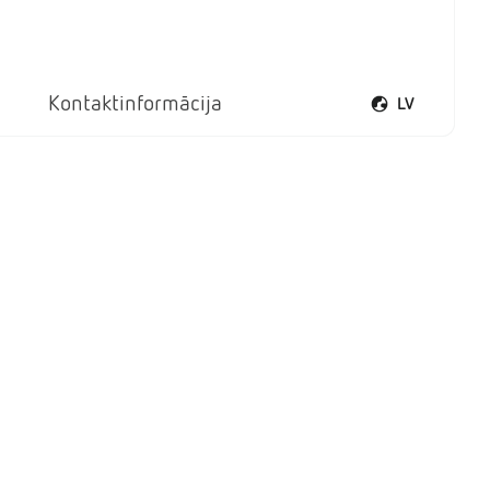
Kontaktinformācija
LV
Atvērt valodu iz