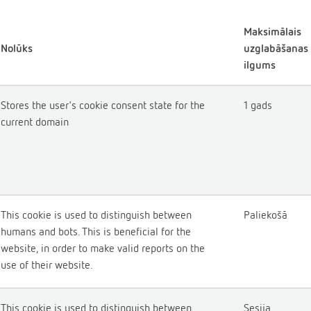
Maksimālais
Nolūks
uzglabāšanas
ilgums
Stores the user's cookie consent state for the
1 gads
current domain
This cookie is used to distinguish between
Paliekošā
humans and bots. This is beneficial for the
website, in order to make valid reports on the
use of their website.
This cookie is used to distinguish between
Sesija