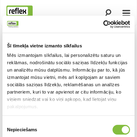
Atvērt meklēš
Atvēr
Mājas lapa
Šī tīmekļa vietne izmanto sīkfailus
Mēs izmantojam sīkfailus, lai personalizētu saturu un
reklāmas, nodrošinātu sociālo saziņas līdzekļu funkcijas
un analizētu mūsu datplūsmu. Informāciju par to, kā jūs
izmantojat mūsu vietni, mēs arī kopīgojam ar saviem
sociālās saziņas līdzekļu, reklamēšanas un analīzes
partneriem, kuri to var apvienot ar citu informāciju, ko
viņiem sniedzat vai ko viņi apkopo, kad lietojat viņu
pakalpojumus.
Piekrišanas
Nepieciešams
izvēle