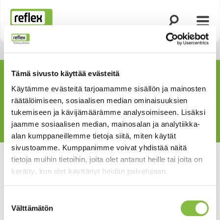
Avaa haku
Avaa 
Kotisivu
Tämä sivusto käyttää evästeitä
Käytämme evästeitä tarjoamamme sisällön ja mainosten
räätälöimiseen, sosiaalisen median ominaisuuksien
tukemiseen ja kävijämäärämme analysoimiseen. Lisäksi
jaamme sosiaalisen median, mainosalan ja analytiikka-
alan kumppaneillemme tietoja siitä, miten käytät
sivustoamme. Kumppanimme voivat yhdistää näitä
tietoja muihin tietoihin, joita olet antanut heille tai joita on
kerätty, kun olet käyttänyt heidän palvelujaan.
Suostumuksen
Välttämätön
valinta