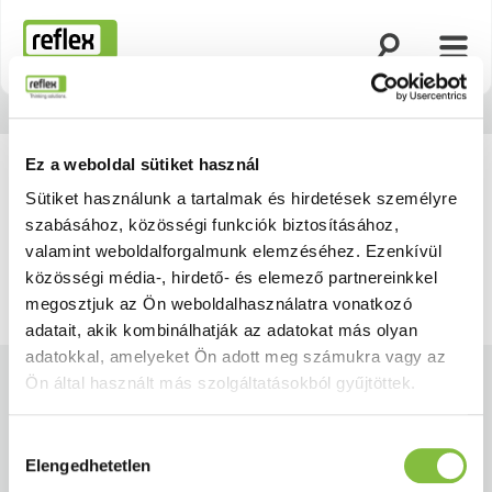
Keresés megny
Menü
Honlap
Vissza
Továb
Ez a weboldal sütiket használ
Sütiket használunk a tartalmak és hirdetések személyre
szabásához, közösségi funkciók biztosításához,
valamint weboldalforgalmunk elemzéséhez. Ezenkívül
közösségi média-, hirdető- és elemező partnereinkkel
megosztjuk az Ön weboldalhasználatra vonatkozó
adatait, akik kombinálhatják az adatokat más olyan
adatokkal, amelyeket Ön adott meg számukra vagy az
Ön által használt más szolgáltatásokból gyűjtöttek.
Hozzájárulás
Vásárok és események
Elengedhetetlen
kiválasztása