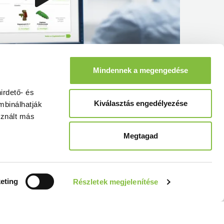
Mindennek a megengedése
irdető- és
Kiválasztás engedélyezése
mbinálhatják
sznált más
Megtagad
eting
Részletek megjelenítése