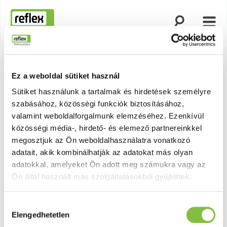
Keresés megny
Menü
Honlap
Ez a weboldal sütiket használ
Sütiket használunk a tartalmak és hirdetések személyre
szabásához, közösségi funkciók biztosításához,
valamint weboldalforgalmunk elemzéséhez. Ezenkívül
közösségi média-, hirdető- és elemező partnereinkkel
megosztjuk az Ön weboldalhasználatra vonatkozó
adatait, akik kombinálhatják az adatokat más olyan
adatokkal, amelyeket Ön adott meg számukra vagy az
Ön által használt más szolgáltatásokból gyűjtöttek.
Hozzájárulás
Elengedhetetlen
kiválasztása