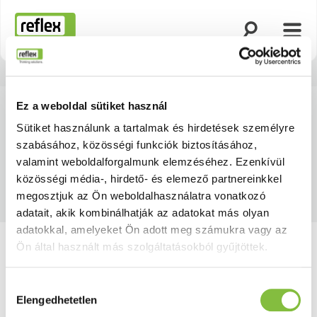
Keresés megny
Menü
Honlap
Ez a weboldal sütiket használ
Sütiket használunk a tartalmak és hirdetések személyre
szabásához, közösségi funkciók biztosításához,
valamint weboldalforgalmunk elemzéséhez. Ezenkívül
közösségi média-, hirdető- és elemező partnereinkkel
megosztjuk az Ön weboldalhasználatra vonatkozó
adatait, akik kombinálhatják az adatokat más olyan
adatokkal, amelyeket Ön adott meg számukra vagy az
Ön által használt más szolgáltatásokból gyűjtöttek.
Hozzájárulás
Elengedhetetlen
kiválasztása