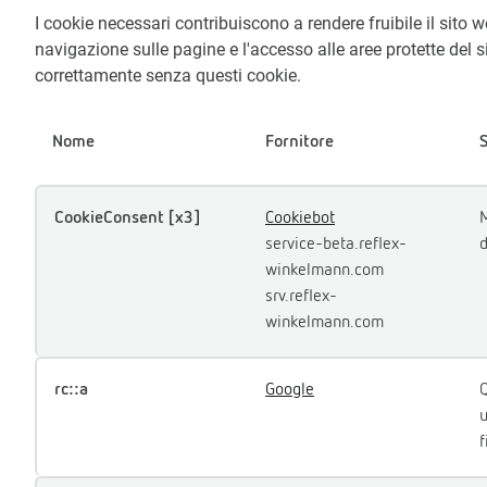
I cookie necessari contribuiscono a rendere fruibile il sito 
navigazione sulle pagine e l'accesso alle aree protette del s
correttamente senza questi cookie.
Nome
Fornitore
CookieConsent [x3]
Cookiebot
M
service-beta.reflex-
d
winkelmann.com
srv.reflex-
winkelmann.com
rc::a
Google
Q
u
f