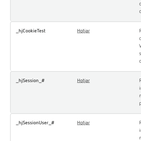
_hjCookieTest
Hotjar
V
d
_hjSession_#
Hotjar
_hjSessionUser_#
Hotjar