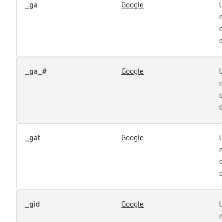
_ga
Google
_ga_#
Google
_gat
Google
_gid
Google