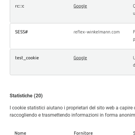
rc::c
Google
Q
u
SESS#
reflex-winkelmann.com
P
p
test_cookie
Google
U
d
Statistiche (20)
I cookie statistici aiutano i proprietari del sito web a capire 
raccogliendo e trasmettendo informazioni in forma anonim
Nome
Fornitore