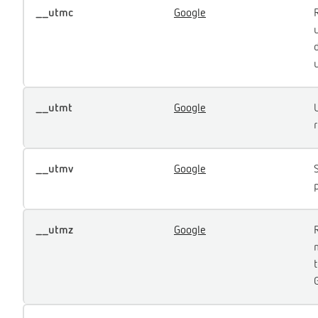
__utmc
Google
u
__utmt
Google
r
__utmv
Google
__utmz
Google
m