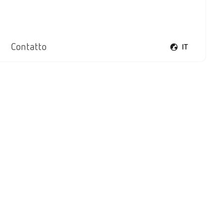
Contatto
IT
Apri il menu li