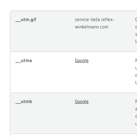
__utm.gif
service-beta.reflex-
winkelmann.com
__utma
Google
u
__utmb
Google
u