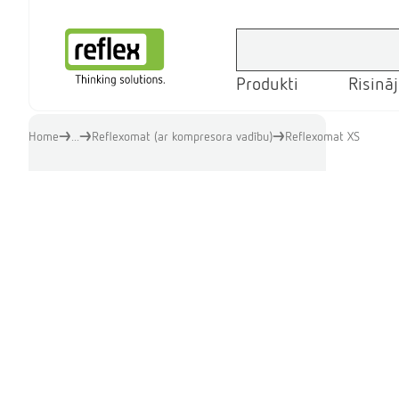
Produkti
Risinā
Mājas lapa
Home
...
Reflexomat (ar kompresora vadību)
Reflexomat XS