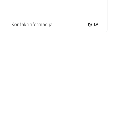
Kontaktinformācija
LV
Atvērt valodu iz