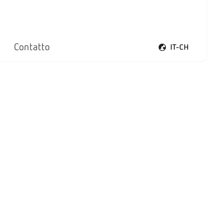
Contatto
IT-CH
Apri il menu lingua