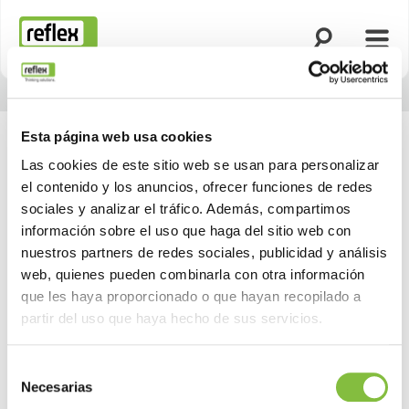
Abrir búsqued
Abrir
Página de inicio
Esta página web usa cookies
Las cookies de este sitio web se usan para personalizar
el contenido y los anuncios, ofrecer funciones de redes
Nuestras citas y eventos
sociales y analizar el tráfico. Además, compartimos
información sobre el uso que haga del sitio web con
actuales
nuestros partners de redes sociales, publicidad y análisis
web, quienes pueden combinarla con otra información
que les haya proporcionado o que hayan recopilado a
partir del uso que haya hecho de sus servicios.
Selección
Necesarias
de