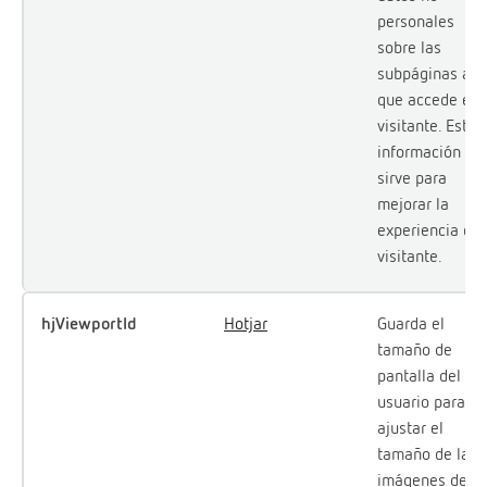
personales
sobre las
subpáginas a l
que accede el
visitante. Esta
información
sirve para
mejorar la
experiencia del
visitante.
hjViewportId
Hotjar
Guarda el
tamaño de
pantalla del
usuario para
ajustar el
tamaño de las
imágenes del