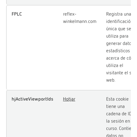
FPLC
reflex-
Registra una
winkelmann.com
identificación
única que se
utiliza para
generar datos
estadísticos
acerca de cóm
utiliza el
visitante el siti
web.
hjActiveViewportIds
Hotjar
Esta cookie
tiene una
cadena de ID e
la sesión en
curso. Contiene
datos no