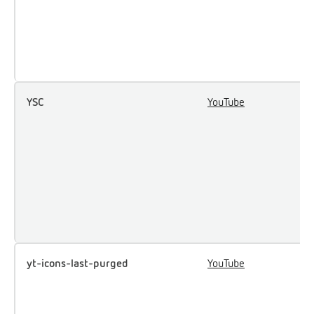
p
v
Y
i
YSC
YouTube
R
i
ú
m
e
q
Y
v
yt-icons-last-purged
YouTube
N
l
i
y