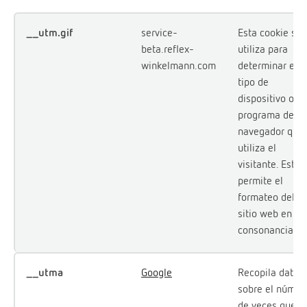
__utm.gif
service-
Esta cookie se
beta.reflex-
utiliza para
winkelmann.com
determinar el
tipo de
dispositivo o
programa de
navegador que
utiliza el
visitante. Esto
permite el
formateo del
sitio web en
consonancia.
__utma
Google
Recopila datos
sobre el númer
de veces que u