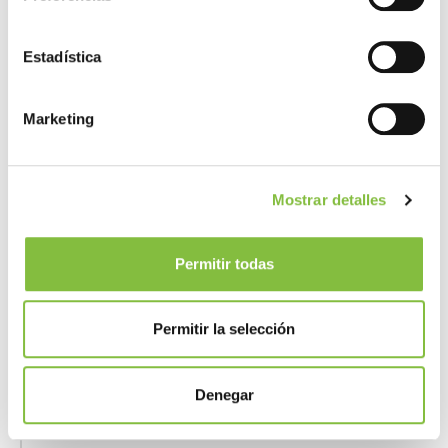
páginas se han
leído.
Estadística
_hjTLDTest
Hotjar
Registra datos
Marketing
estadísticos de
comportamient
del visitante en
Mostrar detalles
la web. Esto se
utiliza para
análisis interno
Permitir todas
por el operador
de la web.
Permitir la selección
FPAU
reflex-
Asigna un
winkelmann.com
identificador
Denegar
específico al
visitante - Esto