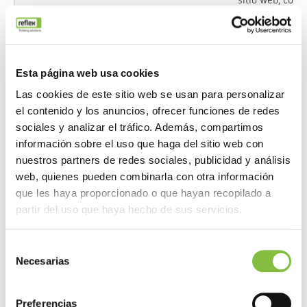
el número de
visitas, el
tiempo medio
pasado en el
Esta página web usa cookies
sitio web y qué
Las cookies de este sitio web se usan para personalizar
páginas se han
el contenido y los anuncios, ofrecer funciones de redes
leído.
sociales y analizar el tráfico. Además, compartimos
información sobre el uso que haga del sitio web con
_hjSessionUser_#
Hotjar
Recopila
nuestros partners de redes sociales, publicidad y análisis
estadísticas
web, quienes pueden combinarla con otra información
sobre las visita
que les haya proporcionado o que hayan recopilado a
del usuario al
partir del uso que haya hecho de sus servicios.
sitio web, como
el número de
Selección
visitas, el
Necesarias
de
tiempo medio
consentimiento
pasado en el
Preferencias
sitio web y qué