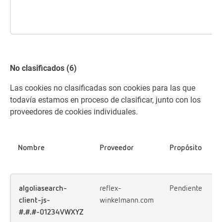
c
i
No clasificados (6)
Las cookies no clasificadas son cookies para las que
todavía estamos en proceso de clasificar, junto con los
proveedores de cookies individuales.
D
Nombre
Proveedor
Propósito
algoliasearch-
reflex-
Pendiente
P
client-js-
winkelmann.com
#.#.#-01234VWXYZ