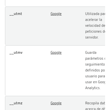
__utmt
Google
Utilizada para
acelerar la
velocidad de la
peticiones del
servidor.
__utmv
Google
Guarda
parámetros de
seguimiento
definidos por el
usuario para
usar en Google
Analytics.
__utmz
Google
Recopila datos
acerca de dónd