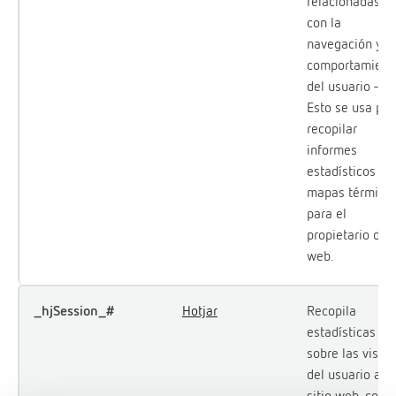
relacionadas
con la
navegación y el
comportamient
del usuario -
Esto se usa par
recopilar
informes
estadísticos y
mapas térmico
para el
propietario de l
web.
_hjSession_#
Hotjar
Recopila
estadísticas
sobre las visita
del usuario al
sitio web, como