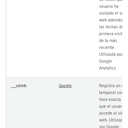
usuario ha
visitado el sitio
web además d
las fechas de l
primera visita y
de la más
reciente.
Utilizada por
Google
Analytics.
__utmb
Google
Registra un sel
temporal con la
hora exacta en
que el usuario
accede al sitio
web. Utilizada
por Google