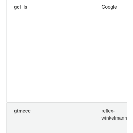
_gcl_ls
Google
_gtmeec
reflex-
winkelmann.c