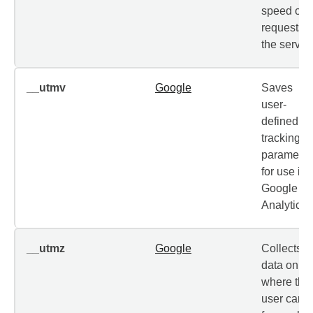
speed of
requests t
the server.
__utmv
Google
Saves
user-
defined
tracking
parameter
for use in
Google
Analytics.
__utmz
Google
Collects
data on
where the
user came