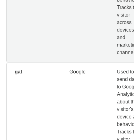
Tracks the
visitor
across
devices
and
marketing
channels.
_gat
Google
Used to
send data
to Google
Analytics
about the
visitor's
device an
behavior.
Tracks the
visitor