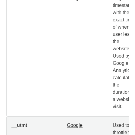
timestamp
with the
exact time
of when t
user leav
the
website.
Used by
Google
Analytics 
calculate
the
duration o
a website
visit.
__utmt
Google
Used to
throttle the