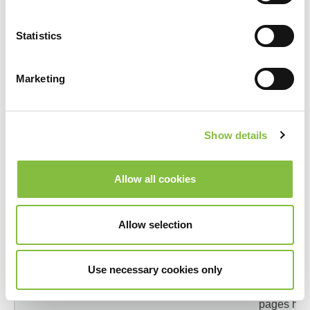
for the
website
Statistics
owner.
Marketing
_hjSession_#
Hotjar
Collects
statistics 
the visitor'
Show details
visits to th
website,
such as th
Allow all cookies
number of
visits,
average
Allow selection
time spent
on the
Use necessary cookies only
website
and what
pages ha