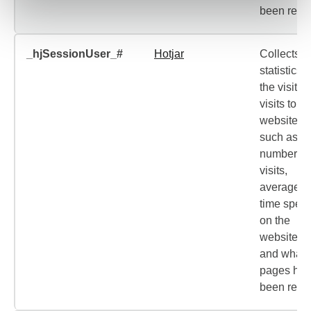
been read
_hjSessionUser_#
Hotjar
Collects
statistics 
the visitor'
visits to th
website,
such as th
number of
visits,
average
time spent
on the
website
and what
pages ha
been read