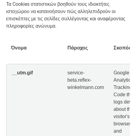
Τα Cookies στατιστικών βοηθούν τους ιδιοκτήτες
ιστοχώρου να κατανοήσουν πώς αλληλεπιδρούν οι
επισκέπτες με τις σελίδες συλλέγοντας και αναφέροντας
πληροφορίες ανώνυμα.
Όνομα
Πάροχος
Σκοπός
__utm.gif
service-
Google
beta.reflex-
Analytics
winkelmann.com
Tracking
Code that
logs detai
about the
visitor's
browser
and