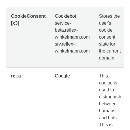
CookieConsent
Cookiebot
Stores the
[x3]
service-
user's
beta.reflex-
cookie
winkelmann.com
consent
srv.reflex-
state for
winkelmann.com
the current
domain
rc::a
Google
This
cookie is
used to
distinguish
between
humans
and bots.
This is