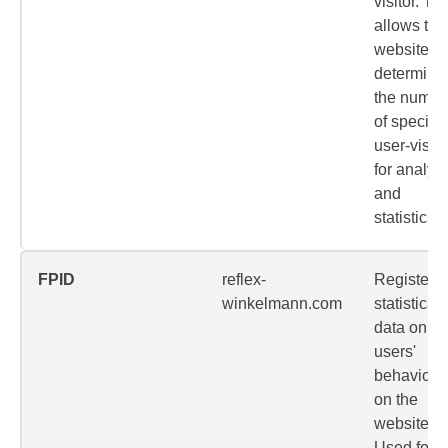
visitor. Thi
allows the
website to
determine
the numbe
of specific
user-visits
for analys
and
statistics.
FPID
reflex-
Registers
winkelmann.com
statistical
data on
users'
behaviour
on the
website.
Used for