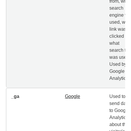
from, what
search
engine wa
used, wha
link was
clicked an
what
search te
was used.
Used by
Google
Analytics.
_ga
Google
Used to
send data
to Google
Analytics
about the