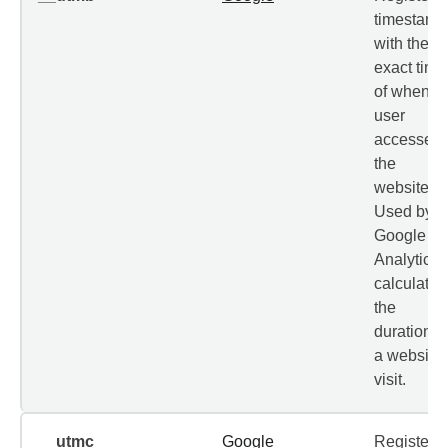
timestamp
with the
exact time
of when t
user
accessed
the
website.
Used by
Google
Analytics 
calculate
the
duration o
a website
visit.
__utmc
Google
Registers 