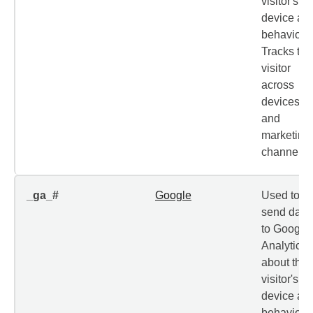
visitor's
device an
behavior.
Tracks the
visitor
across
devices
and
marketing
channels.
_ga_#
Google
Used to
send data
to Google
Analytics
about the
visitor's
device an
behavior.