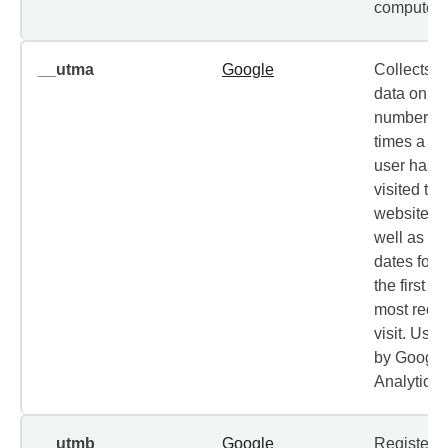
computer.
__utma
Google
Collects
data on th
number of
times a
user has
visited the
website a
well as
dates for
the first a
most rece
visit. Used
by Google
Analytics.
__utmb
Google
Registers 