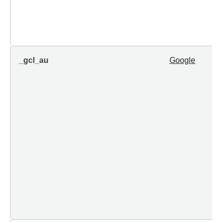
_gcl_au
Google