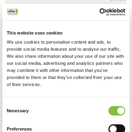
and
marketing
channels.
This website uses cookies
_hjCookieTest
Hotjar
Collects
We use cookies to personalise content and ads, to
data on th
provide social media features and to analyse our traffic.
user’s
We also share information about your use of our site with
navigation
our social media, advertising and analytics partners who
and
may combine it with other information that you’ve
behavior
provided to them or that they’ve collected from your use
on the
of their services.
website.
This is
used to
Consent
compile
Necessary
Selection
statistical
reports an
Preferences
heatmaps