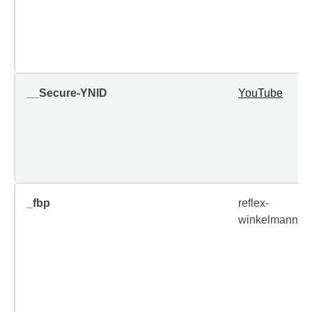
__Secure-YNID
YouTube
_fbp
reflex-
winkelmann.c