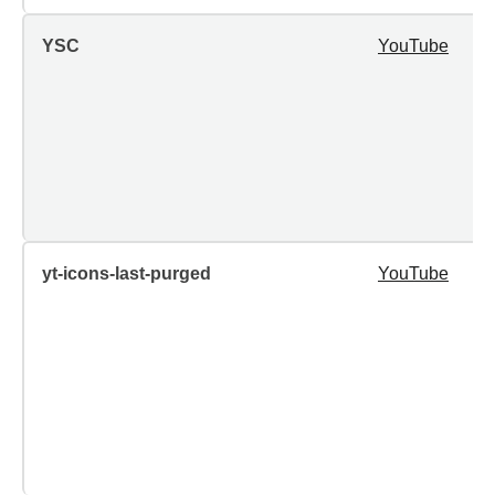
YSC
YouTube
yt-icons-last-purged
YouTube