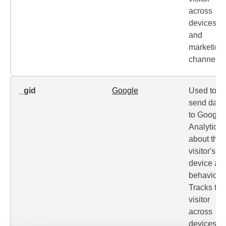
across
devices
and
marketing
channels.
_gid
Google
Used to
send data
to Google
Analytics
about the
visitor's
device an
behavior.
Tracks the
visitor
across
devices