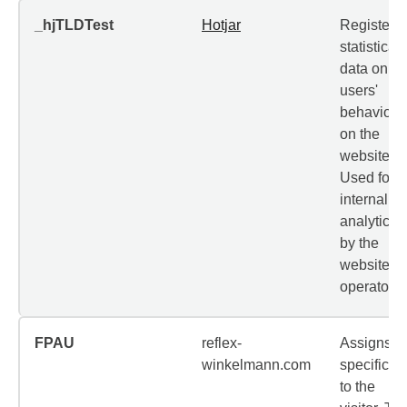
_hjTLDTest
Hotjar
Registers
statistical
data on
users'
behaviour
on the
website.
Used for
internal
analytics
by the
website
operator.
FPAU
reflex-
Assigns a
winkelmann.com
specific ID
to the