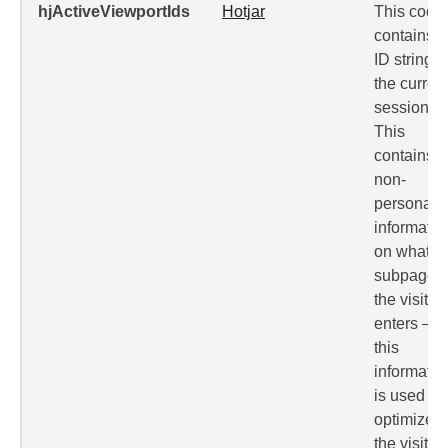
hjActiveViewportIds
Hotjar
This cook
contains 
ID string 
the curren
session.
This
contains
non-
personal
informatio
on what
subpages
the visitor
enters –
this
informatio
is used to
optimize
the visitor'