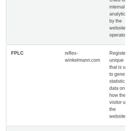
internal
analytics
by the
website
operator.
FPLC
reflex-
Registers 
winkelmann.com
unique ID
that is us
to generat
statistical
data on
how the
visitor use
the
website.