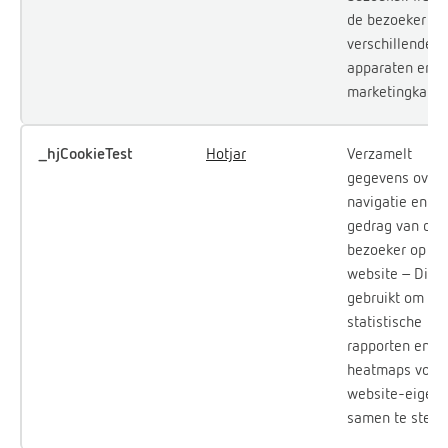
de bezoeker op
verschillende
apparaten en
marketingkanal
_hjCookieTest
Hotjar
Verzamelt
gegevens over 
navigatie en he
gedrag van de
bezoeker op de
website - Dit w
gebruikt om
statistische
rapporten en
heatmaps voor
website-eigena
samen te stelle