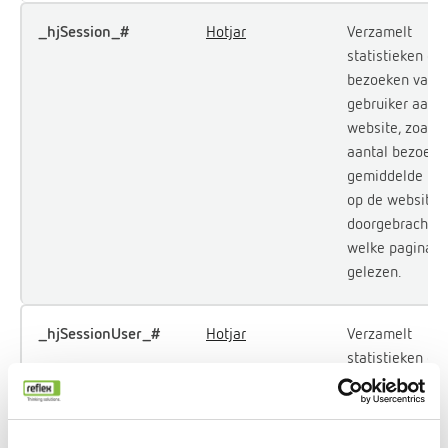
_hjSession_#
Hotjar
Verzamelt
statistieken ov
bezoeken van 
gebruiker aan 
website, zoals 
aantal bezoeke
gemiddelde tijd
op de website i
doorgebracht e
welke pagina's 
gelezen.
_hjSessionUser_#
Hotjar
Verzamelt
statistieken ov
bezoeken van 
gebruiker aan 
website, zoals 