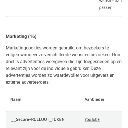
website aan te
passen.
Marketing (16)
Marketingcookies worden gebruikt om bezoekers te
volgen wanneer ze verschillende websites bezoeken. Hun
doel is advertenties weergeven die zijn toegesneden op en
relevant zijn voor de individuele gebruiker. Deze
advertenties worden zo waardevoller voor uitgevers en
externe adverteerders.
Naam
Aanbieder
D
__Secure-ROLLOUT_TOKEN
YouTube
W
d