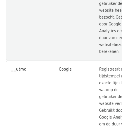
gebruiker de
website heeft
bezocht. Gebrui
door Google
Analytics om d
duur van een
websitebezoek 
berekenen.
__utmc
Google
Registreert een
tijdstempel met
exacte tijdstip
waarop de
gebruiker de
website verlaat
Gebruikt door
Google Analyti
om de duur van