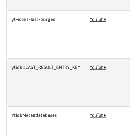
g
yt-icons-last-purged
YouTube
N
i
f
Y
d
ytidb::LAST_RESULT_ENTRY_KEY
YouTube
W
d
g
e
t
YtIdbMeta#databases
YouTube
W
d
g