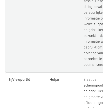
sessie. Deze ID
string bevat nie
persoonlijke
informatie over
welke subpagin
de gebruiker
bezoekt – deze
informatie wor
gebruikt om de
ervaring van de
bezoeker te
optimaliseren.
hjViewportId
Hotjar
Slaat de
schermgrootte 
de gebruiker o
de grootte van
afbeeldingen o