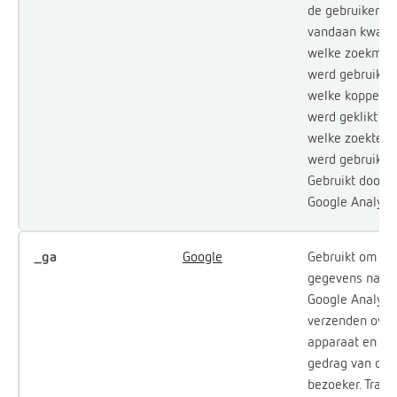
de gebruiker
vandaan kwam,
welke zoekmac
werd gebruikt, 
welke koppelin
werd geklikt en
welke zoekter
werd gebruikt.
Gebruikt door
Google Analytic
_ga
Google
Gebruikt om
gegevens naar
Google Analytic
verzenden over
apparaat en he
gedrag van de
bezoeker. Trace