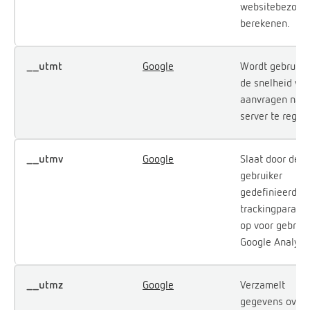
websitebezoek 
berekenen.
__utmt
Google
Wordt gebruikt
de snelheid va
aanvragen naar
server te regel
__utmv
Google
Slaat door de
gebruiker
gedefinieerde
trackingparame
op voor gebruik
Google Analytic
__utmz
Google
Verzamelt
gegevens over