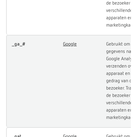
de bezoeker op
verschillende
apparaten en
marketingkanal
_ga_#
Google
Gebruikt om
gegevens naar
Google Analytic
verzenden over
apparaat en he
gedrag van de
bezoeker. Trace
de bezoeker op
verschillende
apparaten en
marketingkanal
_gat
Google
Gebruikt om