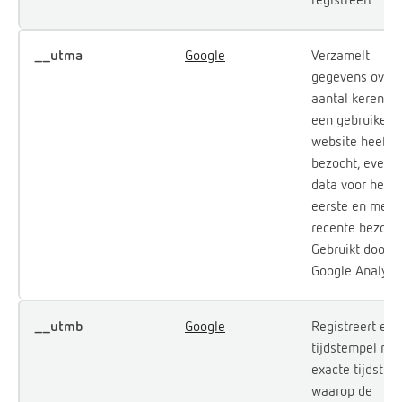
__utma
Google
Verzamelt
gegevens over 
aantal keren da
een gebruiker 
website heeft
bezocht, evena
data voor het
eerste en mees
recente bezoek
Gebruikt door
Google Analytic
__utmb
Google
Registreert een
tijdstempel met
exacte tijdstip
waarop de