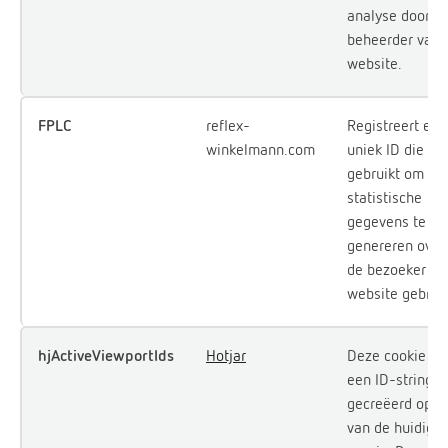
analyse door d
beheerder van 
website.
FPLC
reflex-
Registreert een
winkelmann.com
uniek ID die wo
gebruikt om
statistische
gegevens te
genereren over
de bezoeker de
website gebruik
hjActiveViewportIds
Hotjar
Deze cookie be
een ID-string
gecreëerd op b
van de huidige