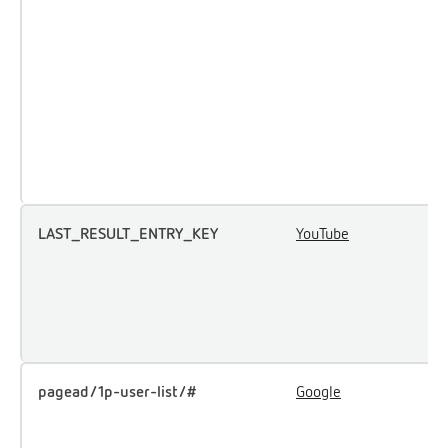
a
a
d
v
t
g
a
p
LAST_RESULT_ENTRY_KEY
YouTube
W
d
g
e
t
pagead/1p-user-list/#
Google
W
b
b