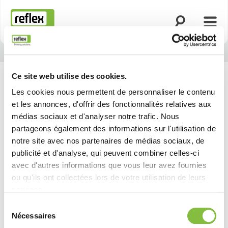
Ouvrir la rech
Ouvri
Page d’accueil
Ce site web utilise des cookies.
Les cookies nous permettent de personnaliser le contenu
et les annonces, d'offrir des fonctionnalités relatives aux
médias sociaux et d'analyser notre trafic. Nous
partageons également des informations sur l'utilisation de
notre site avec nos partenaires de médias sociaux, de
publicité et d'analyse, qui peuvent combiner celles-ci
avec d'autres informations que vous leur avez fournies
ou qu'ils ont collectées lors de votre utilisation de leurs
services.
Sélection
Précédent
Suivant
Nécessaires
du