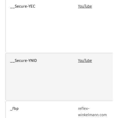
__Secure-YEC
YouTube
S
p
l
l
p
Y
i
__Secure-YNID
YouTube
U
s
l
l
a
i
_fbp
reflex-
U
winkelmann.com
F