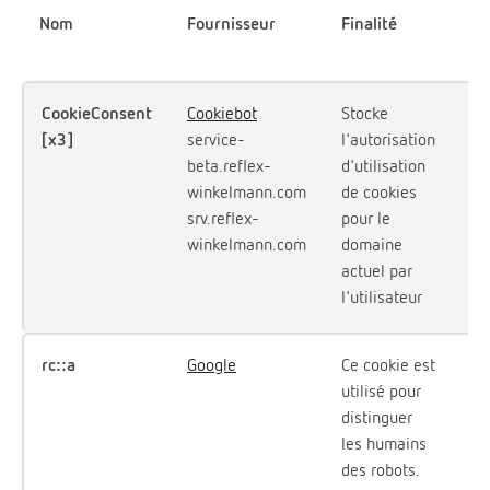
Nom
Fournisseur
Finalité
ma
co
CookieConsent
Cookiebot
Stocke
1 
[x3]
service-
l'autorisation
beta.reflex-
d'utilisation
winkelmann.com
de cookies
srv.reflex-
pour le
winkelmann.com
domaine
actuel par
l'utilisateur
rc::a
Google
Ce cookie est
Pe
utilisé pour
distinguer
les humains
des robots.