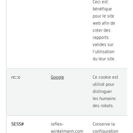
Ceci est
bénéfique
pour le site
web afin de
créer des
rapports
valides sur
l'utilisation
du leur site.
rc::c
Google
Ce cookie est
Se
utilisé pour
distinguer
les humains
des robots.
SESS#
reflex-
Conserve la
Se
winkelmann.com
configuration