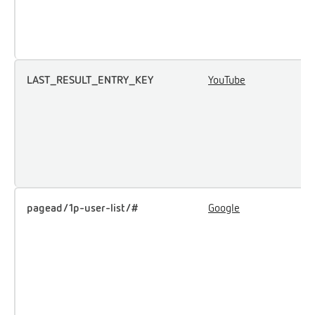
p
c
l'
LAST_RESULT_ENTRY_KEY
YouTube
U
s
l
l
a
i
pagead/1p-user-list/#
Google
R
l
m
l
d
d
é