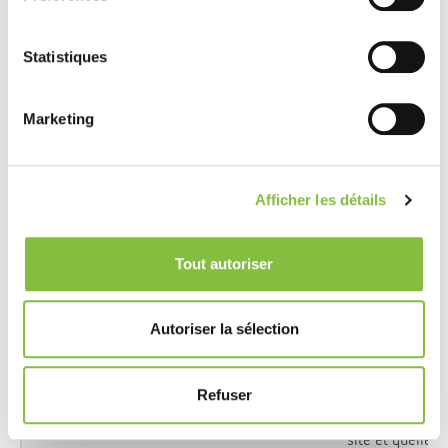
des cartes
thermiques
Statistiques
pour le
propriétaire
du site web.
Marketing
_hjSession_#
Hotjar
Recueille des
statistiques
Afficher les détails
sur les visites
du site web
Tout autoriser
par
l'utilisateur,
telles que le
Autoriser la sélection
nombre de
visites, le
temps moyen
Refuser
passé sur le
site et quelles