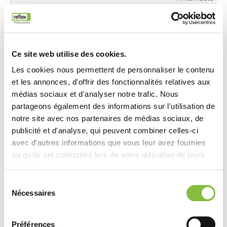
travers les
appareils et
les canaux de
marketing.
Ce site web utilise des cookies.
Les cookies nous permettent de personnaliser le contenu
_hjCookieTest
Hotjar
Collecte des
et les annonces, d'offrir des fonctionnalités relatives aux
données
médias sociaux et d'analyser notre trafic. Nous
concernant la
partageons également des informations sur l'utilisation de
navigation et
notre site avec nos partenaires de médias sociaux, de
le
publicité et d'analyse, qui peuvent combiner celles-ci
comportement
avec d'autres informations que vous leur avez fournies
de l'utilisateur
ou qu'ils ont collectées lors de votre utilisation de leurs
sur le site
services.
web - Cela
Sélection
est utilisé
Nécessaires
du
pour compiler
consentement
des rapports
statistiques et
Préférences