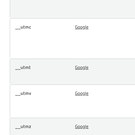
__utmc
Google
__utmt
Google
__utmv
Google
__utmz
Google