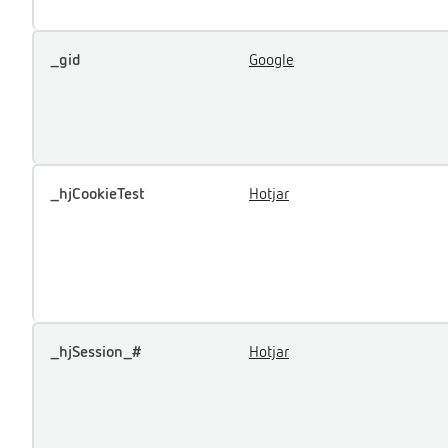
_gid
Google
_hjCookieTest
Hotjar
_hjSession_#
Hotjar