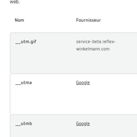
web.
Nom
Fournisseur
__utm.gif
service-beta.reflex-
winkelmann.com
__utma
Google
__utmb
Google