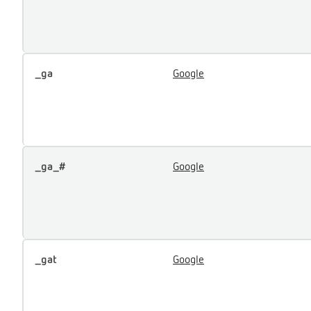
_ga
Google
_ga_#
Google
_gat
Google