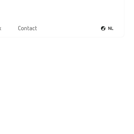
x
Contact
NL
Taalmenu opene