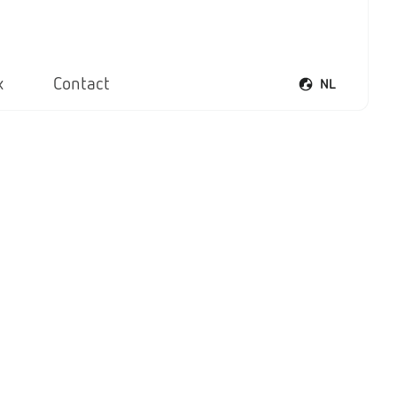
x
Contact
NL
Taalmenu opene