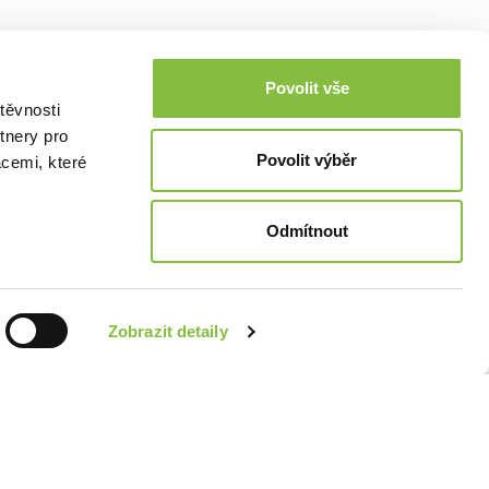
Povolit vše
těvnosti
tnery pro
Povolit výběr
acemi, které
Odmítnout
Zobrazit detaily