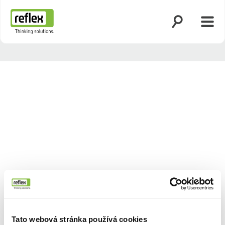
Otevřít vyhled
Otevř
Domovská stránka
Tato webová stránka používá cookies