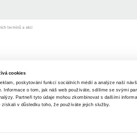
ních termínů a akcí
y a akce
ívá cookies
reklam, poskytování funkcí sociálních médií a analýze naší návš
 Informace o tom, jak náš web používáte, sdílíme se svými par
analýzy. Partneři tyto údaje mohou zkombinovat s dalšími inform
é získali v důsledku toho, že používáte jejich služby.