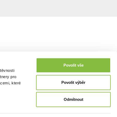
Povolit vše
těvnosti
tnery pro
Povolit výběr
acemi, které
Odmítnout