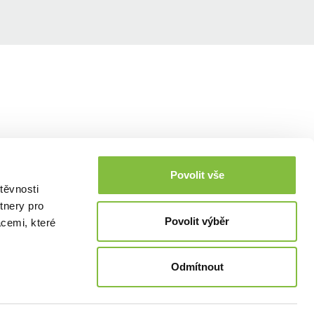
Povolit vše
těvnosti
tnery pro
Povolit výběr
acemi, které
Odmítnout