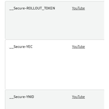
__Secure-ROLLOUT_TOKEN
YouTube
U
u
i
e
c
__Secure-YEC
YouTube
S
u
p
p
u
e
Y
__Secure-YNID
YouTube
U
u
i