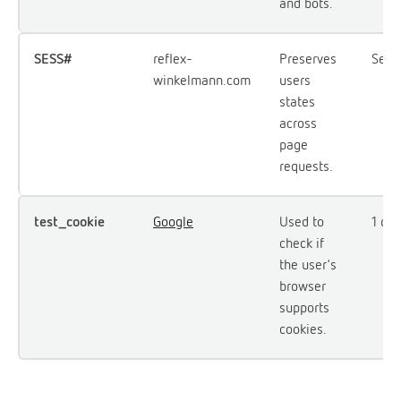
and bots.
SESS#
reflex-
Preserves
Sesy
winkelmann.com
users
states
across
page
requests.
test_cookie
Google
Used to
1 dzi
check if
the user's
browser
supports
cookies.