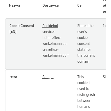
Nazwa
Dostawca
Cel
okre
prze
CookieConsent
Cookiebot
Stores the
1 rok
[x3]
service-
user's
beta.reflex-
cookie
winkelmann.com
consent
srv.reflex-
state for
winkelmann.com
the current
domain
rc::a
Google
This
Stał
cookie is
used to
distinguish
between
humans