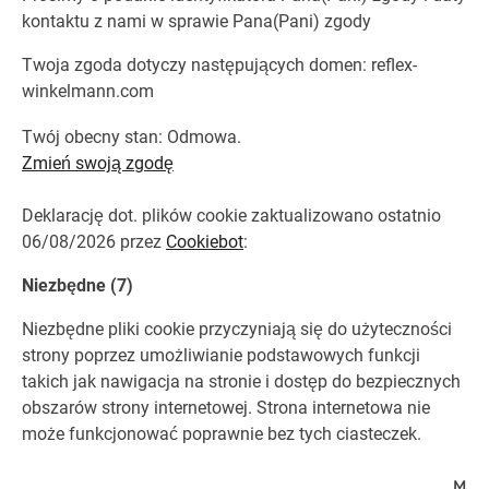
kontaktu z nami w sprawie Pana(Pani) zgody
Twoja zgoda dotyczy następujących domen: reflex-
winkelmann.com
Twój obecny stan: Odmowa.
Zmień swoją zgodę
Deklarację dot. plików cookie zaktualizowano ostatnio
06/08/2026 przez
Cookiebot
:
Niezbędne (7)
Niezbędne pliki cookie przyczyniają się do użyteczności
strony poprzez umożliwianie podstawowych funkcji
takich jak nawigacja na stronie i dostęp do bezpiecznych
obszarów strony internetowej. Strona internetowa nie
może funkcjonować poprawnie bez tych ciasteczek.
Mak