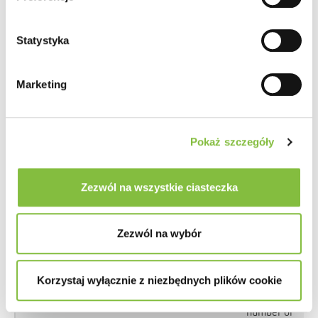
used to
compile
Statystyka
statistical
reports and
heatmaps
Marketing
for the
website
owner.
Pokaż szczegóły
_hjSession_#
Hotjar
Collects
Zezwól na wszystkie ciasteczka
statistics
on the
visitor's
Zezwól na wybór
visits to
the
website,
Korzystaj wyłącznie z niezbędnych plików cookie
such as the
number of