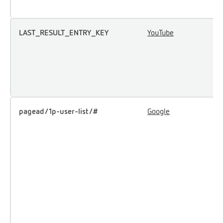
t
LAST_RESULT_ENTRY_KEY
YouTube
U
u
i
e
c
pagead/1p-user-list/#
Google
T
u
i
s
p
e
m
w
d
t