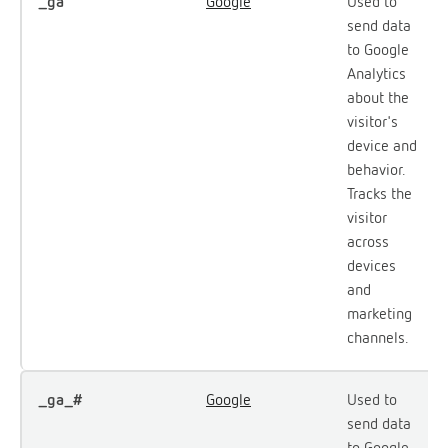
_ga
Google
Used to
send data
to Google
Analytics
about the
visitor's
device and
behavior.
Tracks the
visitor
across
devices
and
marketing
channels.
_ga_#
Google
Used to
send data
to Google