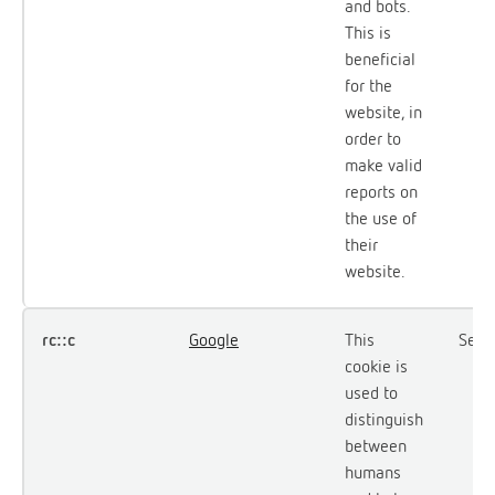
and bots.
This is
beneficial
for the
website, in
order to
make valid
reports on
the use of
their
website.
rc::c
Google
This
Sesy
cookie is
used to
distinguish
between
humans