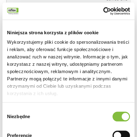
behavior.
Tracks the
visitor
across
Niniejsza strona korzysta z plików cookie
devices
Wykorzystujemy pliki cookie do spersonalizowania treści
and
i reklam, aby oferować funkcje społecznościowe i
marketing
analizować ruch w naszej witrynie. Informacje o tym, jak
channels.
korzystasz z naszej witryny, udostępniamy partnerom
społecznościowym, reklamowym i analitycznym.
_hjCookieTest
Hotjar
Collects
Partnerzy mogą połączyć te informacje z innymi danymi
data on the
otrzymanymi od Ciebie lub uzyskanymi podczas
user’s
korzystania z ich usług.
navigation
and
Wybór
behavior
Niezbędne
zgody
on the
website.
This is
Preferencje