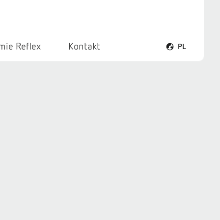
rmie Reflex
Kontakt
PL
Otwórz menu ję