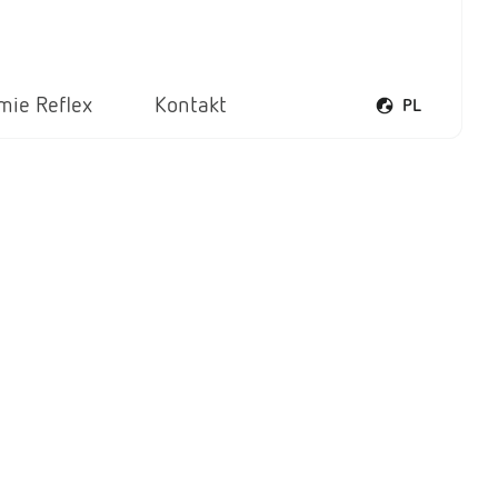
rmie Reflex
Kontakt
PL
Otwórz menu ję