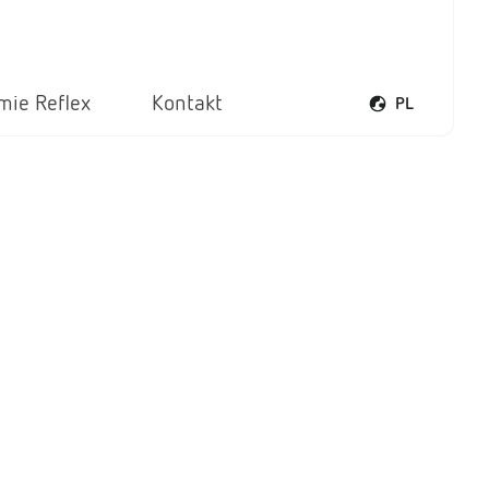
rmie Reflex
Kontakt
PL
Otwórz menu ję