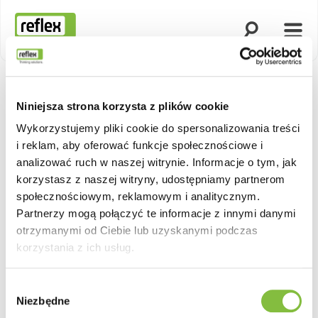
Otwórz wyszuk
Otwó
Strona główna
Niniejsza strona korzysta z plików cookie
Wykorzystujemy pliki cookie do spersonalizowania treści
i reklam, aby oferować funkcje społecznościowe i
analizować ruch w naszej witrynie. Informacje o tym, jak
korzystasz z naszej witryny, udostępniamy partnerom
społecznościowym, reklamowym i analitycznym.
Kontakt After Sales & Service
Partnerzy mogą połączyć te informacje z innymi danymi
otrzymanymi od Ciebie lub uzyskanymi podczas
korzystania z ich usług.
Wybór
Niezbędne
zgody