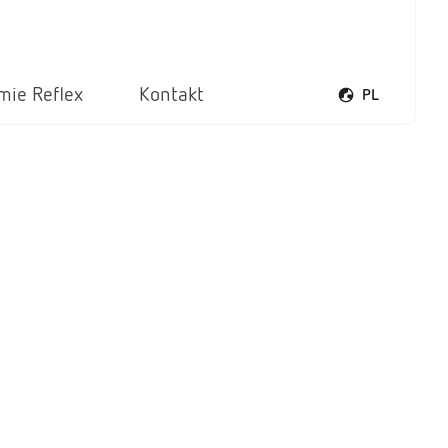
rmie Reflex
Kontakt
PL
Otwórz menu ję