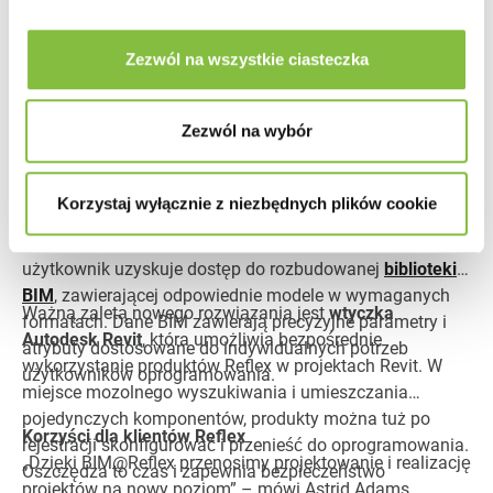
poziom. Udostępniamy dedykowane narzędzia, które
umożliwiają efektywne realizowanie projektów.
Zezwól na wszystkie ciasteczka
Cyfrowa transformacja branży budowlanej nabiera
tempa. Reflex dotrzymuje kroku, oferując dostęp do
Zezwól na wybór
obszernej biblioteki produktów oraz odpowiednie wtyczki.
Co oferuje BIM@Reflex?
Korzystaj wyłącznie z niezbędnych plików cookie
BIM@Reflex jest już dostępny na stronie
internetowej
reflex-winkelmann.com
. Po rejestracji
użytkownik uzyskuje dostęp do rozbudowanej
biblioteki
BIM
, zawierającej odpowiednie modele w wymaganych
Ważną zaletą nowego rozwiązania jest
wtyczka
formatach. Dane BIM zawierają precyzyjne parametry i
Autodesk Revit
, która umożliwia bezpośrednie
atrybuty dostosowane do indywidualnych potrzeb
wykorzystanie produktów Reflex w projektach Revit. W
użytkowników oprogramowania.
miejsce mozolnego wyszukiwania i umieszczania
pojedynczych komponentów, produkty można tuż po
Korzyści dla klientów Reflex
rejestracji skonfigurować i przenieść do oprogramowania.
„Dzięki BIM@Reflex przenosimy projektowanie i realizację
Oszczędza to czas i zapewnia bezpieczeństwo
projektów na nowy poziom” – mówi Astrid Adams,