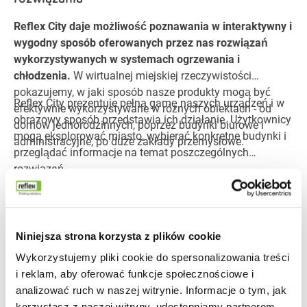
Reflex City daje możliwość poznawania w interaktywny i
wygodny sposób oferowanych przez nas rozwiązań
wykorzystywanych w systemach ogrzewania i
chłodzenia.
W wirtualnej miejskiej rzeczywistości
pokazujemy, w jaki sposób nasze produkty mogą być
Reflex City prezentuje pełną gamę naszych urządzeń i w
efektywnie wykorzystywane w różnych obiektach - od
obrazowy sposób przedstawia ich działanie. Użytkownicy
domów jednorodzinnych, poprzez budynki biurowe i
mogą eksplorować miasto, wybierać konkretne budynki i
administracyjne, po duże zakłady przemysłowe.
przeglądać informacje na temat poszczególnych
rozwiązań.
To interaktywne narzędzie znakomicie pokazuje, w jaki
sposób urządzenia współdziałają ze sobą w instalacjach
grzewczych i chłodniczych oraz jakie korzyści
poszczególne rozwiązania niosą dla użytkowników,
Niniejsza strona korzysta z plików cookie
projektantów i instalatorów.
Odkrywaj Reflex City i eksploruj nasze kompleksowe
Wykorzystujemy pliki cookie do spersonalizowania treści
rozwiązania w zupełnie nowy sposób:
już teraz zwiedź
i reklam, aby oferować funkcje społecznościowe i
Reflex City
analizować ruch w naszej witrynie. Informacje o tym, jak
korzystasz z naszej witryny, udostępniamy partnerom