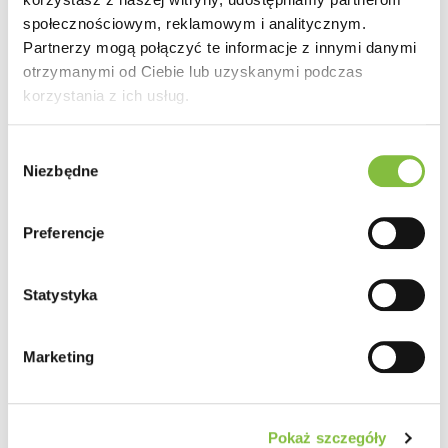
Dowiedz się więcej
społecznościowym, reklamowym i analitycznym.
Partnerzy mogą połączyć te informacje z innymi danymi
otrzymanymi od Ciebie lub uzyskanymi podczas
korzystania z ich usług.
Wybór
Niezbędne
zgody
Preferencje
01 KWIETNIA 2025
Reflex prezentuje: Nowa platforma BIM i
Statystyka
wtyczka Autodesk Revit
Reflex prezentuje: Nowa platforma BIM i wtyczka
Marketing
Autodesk Revit
Platforma
BIM@Reflex
wraz z wtyczką do
Autodesk
Pokaż szczegóły
Revit
przenosi projektowanie instalacji na wyższy