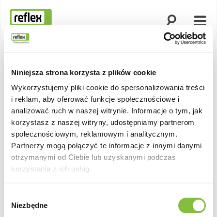
Otwórz wyszuk
Otwó
Strona główna
Niniejsza strona korzysta z plików cookie
Pokaż na
Wykorzystujemy pliki cookie do spersonalizowania treści
i reklam, aby oferować funkcje społecznościowe i
analizować ruch w naszej witrynie. Informacje o tym, jak
korzystasz z naszej witryny, udostępniamy partnerom
społecznościowym, reklamowym i analitycznym.
Partnerzy mogą połączyć te informacje z innymi danymi
otrzymanymi od Ciebie lub uzyskanymi podczas
korzystania z ich usług.
Wybór
Niezbędne
zgody