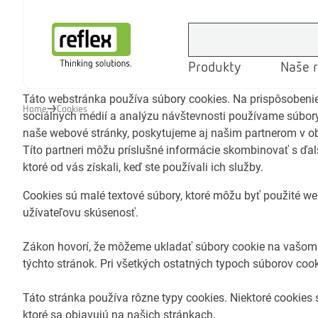
Produkty
Naše r
Domovská stránka
Táto webstránka používa súbory cookies. Na prispôsobenie
Home
Cookies
sociálnych médií a analýzu návštevnosti používame súbory
naše webové stránky, poskytujeme aj našim partnerom v obla
Títo partneri môžu príslušné informácie skombinovať s ďalš
ktoré od vás získali, keď ste používali ich služby.
Cookies sú malé textové súbory, ktoré môžu byť použité we
užívateľovu skúsenosť.
Zákon hovorí, že môžeme ukladať súbory cookie na vašom 
týchto stránok. Pri všetkých ostatných typoch súborov coo
Táto stránka používa rôzne typy cookies. Niektoré cookies 
ktoré sa objavujú na našich stránkach.