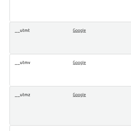
__utmt
Google
__utmv
Google
__utmz
Google