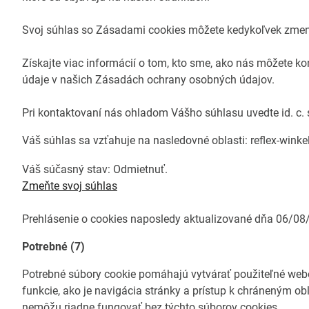
Svoj súhlas so Zásadami cookies môžete kedykoľvek zmeni
Získajte viac informácií o tom, kto sme, ako nás môžete 
údaje v našich Zásadách ochrany osobných údajov.
Pri kontaktovaní nás ohladom Vášho súhlasu uvedte id. c.
Váš súhlas sa vzťahuje na nasledovné oblasti: reflex-win
Váš súčasný stav: Odmietnuť.
Zmeňte svoj ​​súhlas
Prehlásenie o cookies naposledy aktualizované dňa 06/0
Potrebné (7)
Potrebné súbory cookie pomáhajú vytvárať použiteľné web
funkcie, ako je navigácia stránky a prístup k chráneným 
nemôžu riadne fungovať bez týchto súborov cookies.