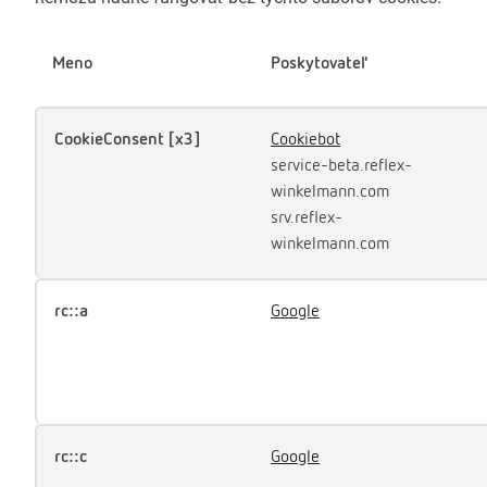
Meno
Poskytovateľ
CookieConsent [x3]
Cookiebot
service-beta.reflex-
winkelmann.com
srv.reflex-
winkelmann.com
rc::a
Google
rc::c
Google