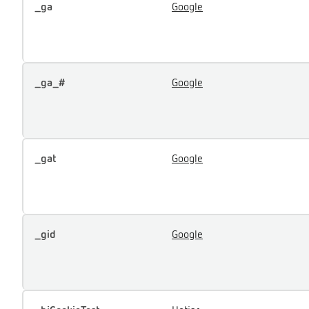
_ga
Google
_ga_#
Google
_gat
Google
_gid
Google