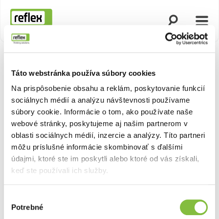
Otvoriť vyhľad
Otvor
Domovská stránka
Táto webstránka používa súbory cookies
Na prispôsobenie obsahu a reklám, poskytovanie funkcií
sociálnych médií a analýzu návštevnosti používame
súbory cookie. Informácie o tom, ako používate naše
webové stránky, poskytujeme aj našim partnerom v
oblasti sociálnych médií, inzercie a analýzy. Títo partneri
môžu príslušné informácie skombinovať s ďalšími
údajmi, ktoré ste im poskytli alebo ktoré od vás získali,
keď ste používali ich služby.
Výber
Potrebné
súhlasu