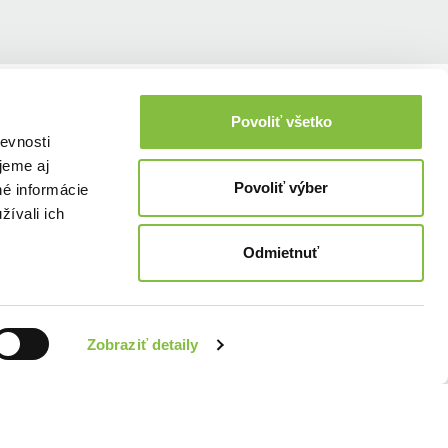
Povoliť všetko
evnosti
jeme aj
Povoliť výber
né informácie
žívali ich
Odmietnuť
Zobraziť detaily