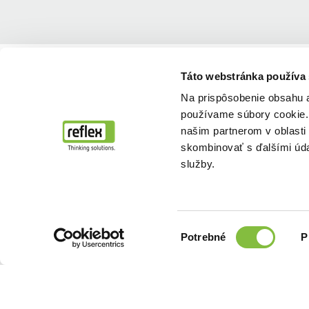
Home
...
Popredajný servis a služby
Údržbový servis
Táto webstránka používa
Na prispôsobenie obsahu a
používame súbory cookie. 
našim partnerom v oblasti 
skombinovať s ďalšími údaj
služby.
Výber
Potrebné
P
súhlasu