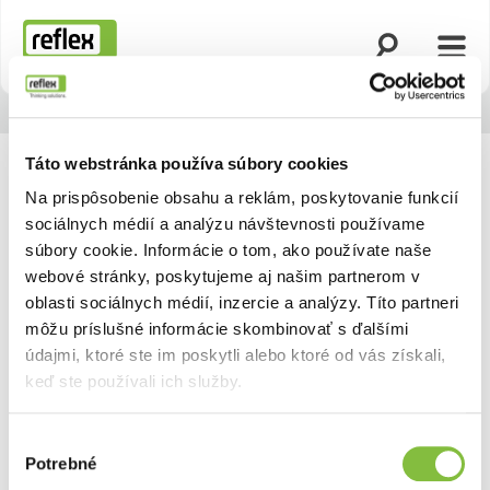
Otvoriť vyhľad
Otvor
Domovská stránka
Táto webstránka používa súbory cookies
Na prispôsobenie obsahu a reklám, poskytovanie funkcií
sociálnych médií a analýzu návštevnosti používame
súbory cookie. Informácie o tom, ako používate naše
webové stránky, poskytujeme aj našim partnerom v
oblasti sociálnych médií, inzercie a analýzy. Títo partneri
môžu príslušné informácie skombinovať s ďalšími
údajmi, ktoré ste im poskytli alebo ktoré od vás získali,
keď ste používali ich služby.
Výber
Späť
Ďalej
Potrebné
súhlasu