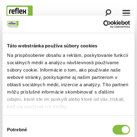
Otvoriť vyhľad
Otvor
Domovská stránka
Táto webstránka používa súbory cookies
Na prispôsobenie obsahu a reklám, poskytovanie funkcií
sociálnych médií a analýzu návštevnosti používame
súbory cookie. Informácie o tom, ako používate naše
webové stránky, poskytujeme aj našim partnerom v
oblasti sociálnych médií, inzercie a analýzy. Títo partneri
môžu príslušné informácie skombinovať s ďalšími
údajmi, ktoré ste im poskytli alebo ktoré od vás získali,
keď ste používali ich služby.
Výber
Potrebné
súhlasu