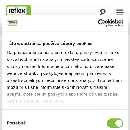
Otvoriť vyhľad
Otvor
Domovská stránka
Táto webstránka používa súbory cookies
Na prispôsobenie obsahu a reklám, poskytovanie funkcií
sociálnych médií a analýzu návštevnosti používame
súbory cookie. Informácie o tom, ako používate naše
webové stránky, poskytujeme aj našim partnerom v
oblasti sociálnych médií, inzercie a analýzy. Títo partneri
môžu príslušné informácie skombinovať s ďalšími
údajmi, ktoré ste im poskytli alebo ktoré od vás získali,
keď ste používali ich služby.
Výber
Potrebné
súhlasu