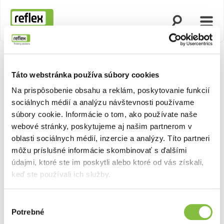
Otvoriť vyhľad
Otvor
Domovská stránka
Táto webstránka používa súbory cookies
Na prispôsobenie obsahu a reklám, poskytovanie funkcií
sociálnych médií a analýzu návštevnosti používame
súbory cookie. Informácie o tom, ako používate naše
webové stránky, poskytujeme aj našim partnerom v
oblasti sociálnych médií, inzercie a analýzy. Títo partneri
môžu príslušné informácie skombinovať s ďalšími
údajmi, ktoré ste im poskytli alebo ktoré od vás získali,
keď ste používali ich služby.
Výber
Potrebné
súhlasu