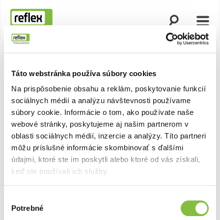
Otvoriť vyhľad
Otvor
Domovská stránka
Táto webstránka používa súbory cookies
Zobraziť 
Na prispôsobenie obsahu a reklám, poskytovanie funkcií
sociálnych médií a analýzu návštevnosti používame
súbory cookie. Informácie o tom, ako používate naše
webové stránky, poskytujeme aj našim partnerom v
oblasti sociálnych médií, inzercie a analýzy. Títo partneri
môžu príslušné informácie skombinovať s ďalšími
údajmi, ktoré ste im poskytli alebo ktoré od vás získali,
keď ste používali ich služby.
Výber
Potrebné
súhlasu