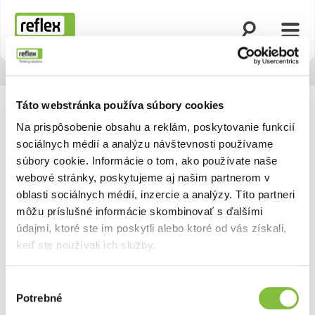
Otvoriť vyhľad
Otvor
Domovská stránka
Táto webstránka používa súbory cookies
Na prispôsobenie obsahu a reklám, poskytovanie funkcií
sociálnych médií a analýzu návštevnosti používame
súbory cookie. Informácie o tom, ako používate naše
webové stránky, poskytujeme aj našim partnerom v
oblasti sociálnych médií, inzercie a analýzy. Títo partneri
môžu príslušné informácie skombinovať s ďalšími
údajmi, ktoré ste im poskytli alebo ktoré od vás získali,
keď ste používali ich služby.
Výber
Potrebné
súhlasu