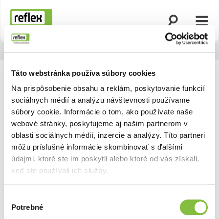
Otvoriť vyhľad
Otvor
Domovská stránka
Táto webstránka používa súbory cookies
Na prispôsobenie obsahu a reklám, poskytovanie funkcií
sociálnych médií a analýzu návštevnosti používame
súbory cookie. Informácie o tom, ako používate naše
webové stránky, poskytujeme aj našim partnerom v
oblasti sociálnych médií, inzercie a analýzy. Títo partneri
môžu príslušné informácie skombinovať s ďalšími
údajmi, ktoré ste im poskytli alebo ktoré od vás získali,
keď ste používali ich služby.
Výber
Potrebné
súhlasu