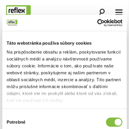
Otvoriť vyhľad
Otvor
Domovská stránka
Táto webstránka používa súbory cookies
Zobraziť 
Na prispôsobenie obsahu a reklám, poskytovanie funkcií
sociálnych médií a analýzu návštevnosti používame
súbory cookie. Informácie o tom, ako používate naše
webové stránky, poskytujeme aj našim partnerom v
oblasti sociálnych médií, inzercie a analýzy. Títo partneri
môžu príslušné informácie skombinovať s ďalšími
údajmi, ktoré ste im poskytli alebo ktoré od vás získali,
keď ste používali ich služby.
Výber
Potrebné
súhlasu